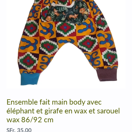
Ensemble fait main body avec
éléphant et girafe en wax et sarouel
wax 86/92 cm
Prix
SFr. 35.00