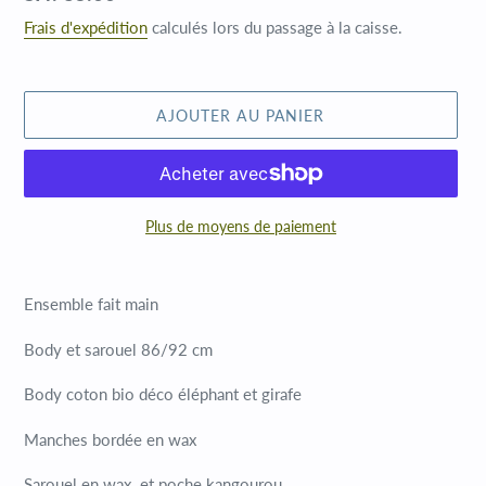
normal
Frais d'expédition
calculés lors du passage à la caisse.
AJOUTER AU PANIER
Plus de moyens de paiement
Ajout
d'un
Ensemble fait main
produit
à
Body et sarouel 86/92 cm
votre
panier
Body coton bio déco éléphant et girafe
Manches bordée en wax
Sarouel en wax et poche kangourou