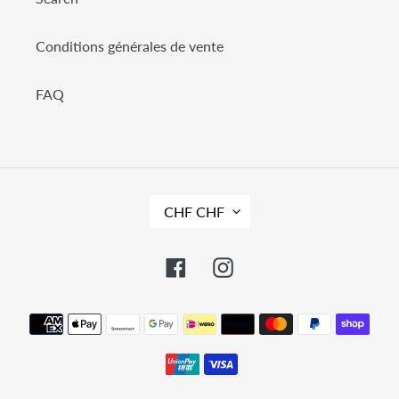
Conditions générales de vente
FAQ
D
CHF CHF
E
V
I
S
Facebook
Instagram
E
Moyens
de
paiement