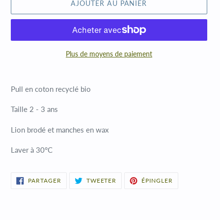
AJOUTER AU PANIER
Plus de moyens de paiement
Ajout
d'un
Pull en coton recyclé bio
produit
à
Taille 2 - 3 ans
votre
panier
Lion brodé et manches en wax
Laver à 30°C
PARTAGER
TWEETER
ÉPINGLER
PARTAGER
TWEETER
ÉPINGLER
SUR
SUR
SUR
FACEBOOK
TWITTER
PINTEREST