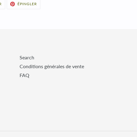
TWEETER
ÉPINGLER
R
ÉPINGLER
SUR
SUR
TWITTER
PINTEREST
Search
Conditions générales de vente
FAQ