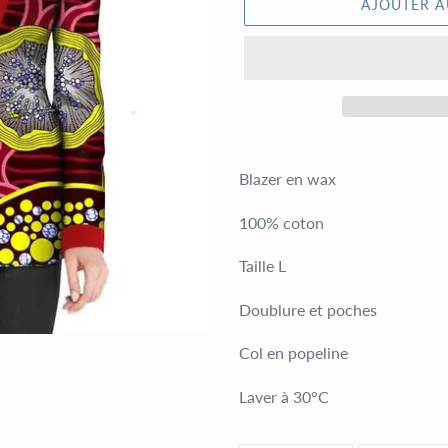
AJOUTER A
Ajout
d'un
Blazer en wax
produit
à
100% coton
votre
Taille L
panier
Doublure et poches
Col en popeline
Laver à 30°C