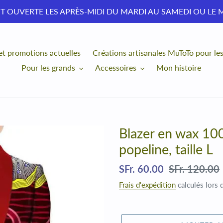
T OUVERTE LES APRÈS-MIDI DU MARDI AU SAMEDI OU LE 
et promotions actuelles
Créations artisanales MuToTo pour le
Pour les grands
Accessoires
Mon histoire
Blazer en wax 100
popeline, taille L
Prix
SFr. 60.00
Prix
SFr. 120.00
réduit
normal
Frais d'expédition
calculés lors 